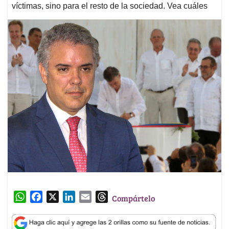
víctimas, sino para el resto de la sociedad. Vea cuáles
W
F
X
L
E
T
Compártelo
h
a
i
m
h
a
c
n
a
r