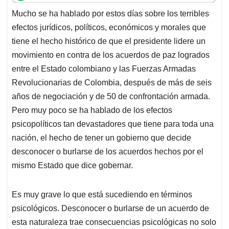
t
e
k
i
e
Mucho se ha hablado por estos días sobre los terribles
s
b
e
l
a
efectos jurídicos, políticos, económicos y morales que
A
o
d
d
p
o
I
s
tiene el hecho histórico de que el presidente lidere un
p
k
n
movimiento en contra de los acuerdos de paz logrados
entre el Estado colombiano y las Fuerzas Armadas
Revolucionarias de Colombia, después de más de seis
años de negociación y de 50 de confrontación armada.
Pero muy poco se ha hablado de los efectos
psicopolíticos tan devastadores que tiene para toda una
nación, el hecho de tener un gobierno que decide
desconocer o burlarse de los acuerdos hechos por el
mismo Estado que dice gobernar.
Es muy grave lo que está sucediendo en términos
psicológicos. Desconocer o burlarse de un acuerdo de
esta naturaleza trae consecuencias psicológicas no solo