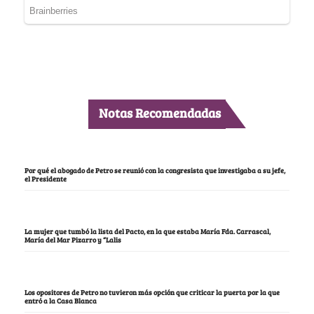
Notas Recomendadas
Por qué el abogado de Petro se reunió con la congresista que investigaba a su jefe,
el Presidente
La mujer que tumbó la lista del Pacto, en la que estaba María Fda. Carrascal,
María del Mar Pizarro y “Lalis
Los opositores de Petro no tuvieron más opción que criticar la puerta por la que
entró a la Casa Blanca