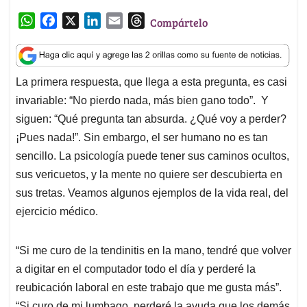
W
F
X
L
E
T
Compártelo
h
a
i
m
h
a
c
n
a
r
t
e
k
i
e
La primera respuesta, que llega a esta pregunta, es casi
s
b
e
l
a
invariable: “No pierdo nada, más bien gano todo”. Y
A
o
d
d
p
o
I
s
siguen: “Qué pregunta tan absurda. ¿Qué voy a perder?
p
k
n
¡Pues nada!”. Sin embargo, el ser humano no es tan
sencillo. La psicología puede tener sus caminos ocultos,
sus vericuetos, y la mente no quiere ser descubierta en
sus tretas. Veamos algunos ejemplos de la vida real, del
ejercicio médico.
“Si me curo de la tendinitis en la mano, tendré que volver
a digitar en el computador todo el día y perderé la
reubicación laboral en este trabajo que me gusta más”.
“Si curo de mi lumbago, perderé la ayuda que los demás