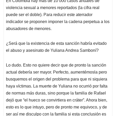
En Colombia hay más de 10 000 casos anuales de
s
b
e
l
a
violencia sexual a menores reportados (la cifra real
A
o
d
d
p
o
I
s
puede ser el doble). Para reducir este aterrador
p
k
n
indicador se proponen imponer la cadena perpetua a los
abusadores de menores.
¿Será que la existencia de esta sanción habría evitado
el abuso y asesinato de Yuliana Andrea Samboní?
Lo dudo. Esto no quiere decir que de pronto la sanción
actual debería ser mayor. Perfecto, aumentémosla pero
busquemos el origen del problema para que ni siquiera
haya víctimas. La muerte de Yuliana no ocurrió por falta
de normas más duras, sino porque la familia de Rafael
dejó que “el hueco se convirtiera en cráter”. Ahora bien,
esto es lo que intuyo, pero de pronto me equivoco, y de
ser así me disculpo con la familia si esta conclusión es