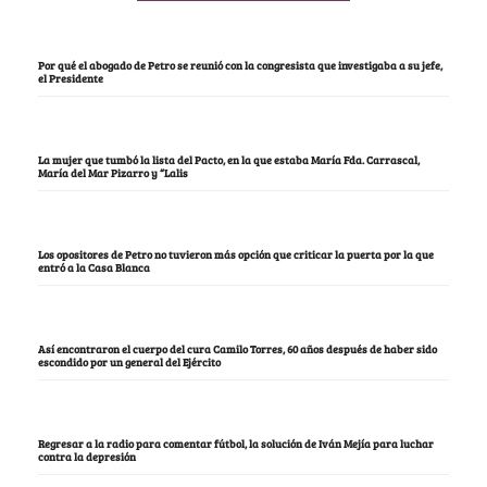
Por qué el abogado de Petro se reunió con la congresista que investigaba a su jefe,
el Presidente
La mujer que tumbó la lista del Pacto, en la que estaba María Fda. Carrascal,
María del Mar Pizarro y “Lalis
Los opositores de Petro no tuvieron más opción que criticar la puerta por la que
entró a la Casa Blanca
Así encontraron el cuerpo del cura Camilo Torres, 60 años después de haber sido
escondido por un general del Ejército
Regresar a la radio para comentar fútbol, la solución de Iván Mejía para luchar
contra la depresión