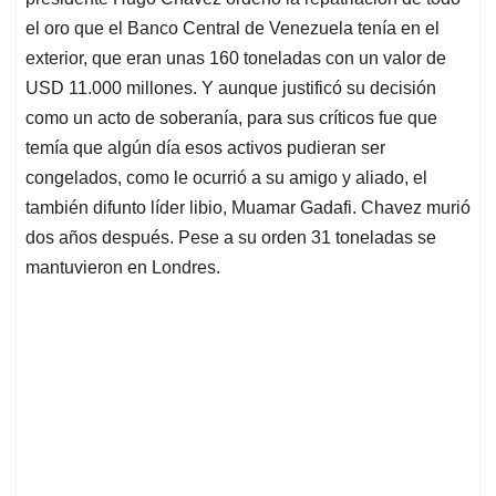
A
o
d
d
p
o
I
s
el oro que el Banco Central de Venezuela tenía en el
p
k
n
exterior, que eran unas 160 toneladas con un valor de
USD 11.000 millones. Y aunque justificó su decisión
como un acto de soberanía, para sus críticos fue que
temía que algún día esos activos pudieran ser
congelados, como le ocurrió a su amigo y aliado, el
también difunto líder libio, Muamar Gadafi. Chavez murió
dos años después. Pese a su orden 31 toneladas se
mantuvieron en Londres.