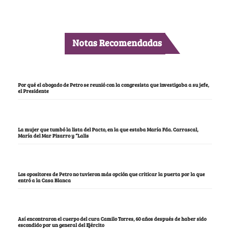
Notas Recomendadas
Por qué el abogado de Petro se reunió con la congresista que investigaba a su jefe,
el Presidente
La mujer que tumbó la lista del Pacto, en la que estaba María Fda. Carrascal,
María del Mar Pizarro y “Lalis
Los opositores de Petro no tuvieron más opción que criticar la puerta por la que
entró a la Casa Blanca
Así encontraron el cuerpo del cura Camilo Torres, 60 años después de haber sido
escondido por un general del Ejército