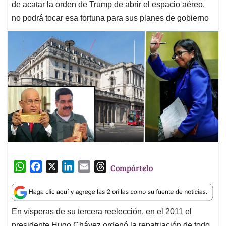
de acatar la orden de Trump de abrir el espacio aéreo,
no podrá tocar esa fortuna para sus planes de gobierno
W
F
X
L
E
T
Compártelo
h
a
i
m
h
a
c
n
a
r
t
e
k
i
e
En vísperas de su tercera reelección, en el 2011 el
s
b
e
l
a
presidente Hugo Chávez ordenó la repatriación de todo