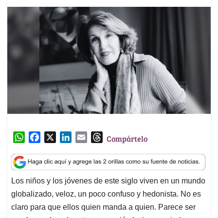
W
F
X
L
E
T
Compártelo
h
a
i
m
h
a
c
n
a
r
t
e
k
i
e
Los niños y los jóvenes de este siglo viven en un mundo
s
b
e
l
a
globalizado, veloz, un poco confuso y hedonista. No es
A
o
d
d
p
o
I
s
claro para que ellos quien manda a quien. Parece ser