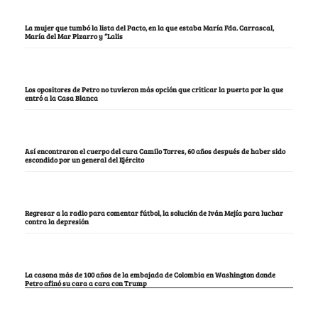
La mujer que tumbó la lista del Pacto, en la que estaba María Fda. Carrascal,
María del Mar Pizarro y “Lalis
Los opositores de Petro no tuvieron más opción que criticar la puerta por la que
entró a la Casa Blanca
Así encontraron el cuerpo del cura Camilo Torres, 60 años después de haber sido
escondido por un general del Ejército
Regresar a la radio para comentar fútbol, la solución de Iván Mejía para luchar
contra la depresión
La casona más de 100 años de la embajada de Colombia en Washington donde
Petro afinó su cara a cara con Trump