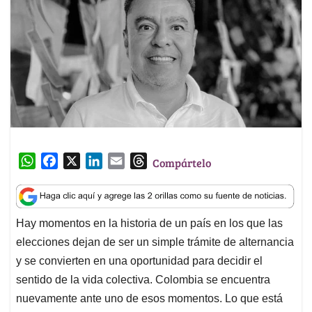
W
F
X
L
E
T
Compártelo
h
a
i
m
h
a
c
n
a
r
t
e
k
i
e
Hay momentos en la historia de un país en los que las
s
b
e
l
a
elecciones dejan de ser un simple trámite de alternancia
A
o
d
d
p
o
I
s
y se convierten en una oportunidad para decidir el
p
k
n
sentido de la vida colectiva. Colombia se encuentra
nuevamente ante uno de esos momentos. Lo que está