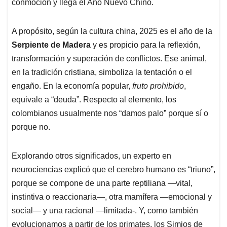
p
k
n
conmoción y llega el Año Nuevo Chino.
A propósito, según la cultura china, 2025 es el año de la
Serpiente de Madera
y es propicio para la reflexión,
transformación y superación de conflictos. Ese animal,
en la tradición cristiana, simboliza la tentación o el
engaño. En la economía popular,
fruto prohibido
,
equivale a “deuda”. Respecto al elemento, los
colombianos usualmente nos “damos palo” porque sí o
porque no.
Explorando otros significados, un experto en
neurociencias explicó que el cerebro humano es “triuno”,
porque se compone de una parte reptiliana —vital,
instintiva o reaccionaria—, otra mamífera —emocional y
social— y una racional —limitada-. Y, como también
evolucionamos a partir de los primates, los Simios de