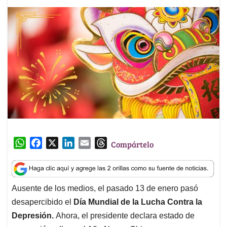
W
F
X
L
E
T
Compártelo
h
a
i
m
h
a
c
n
a
r
t
e
k
i
e
Ausente de los medios, el pasado 13 de enero pasó
s
b
e
l
a
desapercibido el
Día Mundial de la Lucha Contra la
A
o
d
d
p
o
I
s
Depresión.
Ahora, el presidente declara estado de