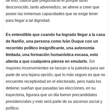
p
o
I
s
de eso, habría que preguntarse el porqué tanto
p
k
n
desconocido, tanto advenedizo, se atreve a creer que
posee las inmensas capacidades que se exige tener
para llegar a tal dignidad.
Es entendible que cuando ha logrado llegar a la casa
de Nariño, una persona como Iván Duque con un
recorrido político insignificante, una autonomía
limitada, una formación humanística escasa, esto
alienta a que cualquiera piense en emularlo.
Sin
mayores inconvenientes se lanzan a la palestra para ser
parte de una lejana opción, que lo más seguro es que no
encuentre receptividad en el electorado, pero nada los
detiene; sueñan que pasadas las elecciones, en su
trayectoria, figurara que un día fueron precandidatos
presidenciales y esto será parte de su ascenso social y
político.