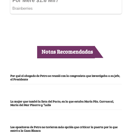
Notas Recomendadas
Por qué el abogado de Petro se reunió con la congresista que investigaba a su jefe,
el Presidente
La mujer que tumbó la lista del Pacto, en la que estaba María Fda. Carrascal,
María del Mar Pizarro y “Lalis
Los opositores de Petro no tuvieron más opción que criticar la puerta por la que
entró a la Casa Blanca