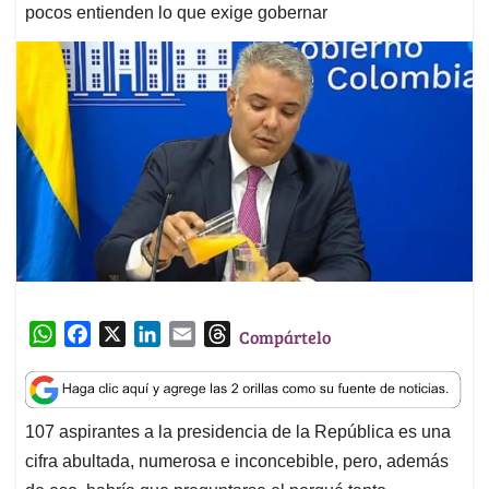
pocos entienden lo que exige gobernar
W
F
X
L
E
T
Compártelo
h
a
i
m
h
a
c
n
a
r
t
e
k
i
e
107 aspirantes a la presidencia de la República es una
s
b
e
l
a
cifra abultada, numerosa e inconcebible, pero, además
A
o
d
d