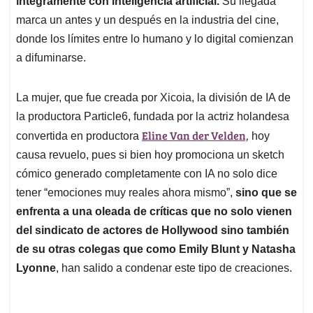
p
o
I
s
íntegramente con inteligencia artificial.
Su llegada
p
k
n
marca un antes y un después en la industria del cine,
donde los límites entre lo humano y lo digital comienzan
a difuminarse.
La mujer, que fue creada por Xicoia, la división de IA de
la productora Particle6, fundada por la actriz holandesa
Eline Van der Velden,
convertida en productora
hoy
causa revuelo, pues si bien hoy promociona un sketch
cómico generado completamente con IA no solo dice
tener “emociones muy reales ahora mismo”,
sino que se
enfrenta a una oleada de críticas que no solo vienen
del sindicato de actores de Hollywood sino también
de su otras colegas que como Emily Blunt y Natasha
Lyonne
, han salido a condenar este tipo de creaciones.