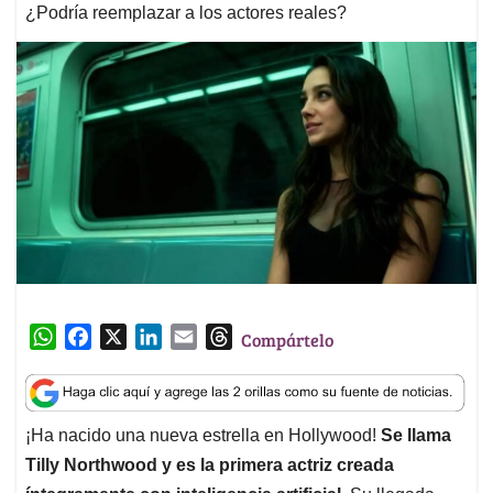
¿Podría reemplazar a los actores reales?
W
F
X
L
E
T
Compártelo
h
a
i
m
h
a
c
n
a
r
t
e
k
i
e
¡Ha nacido una nueva estrella en Hollywood!
Se llama
s
b
e
l
a
Tilly Northwood y es la primera actriz creada
A
o
d
d