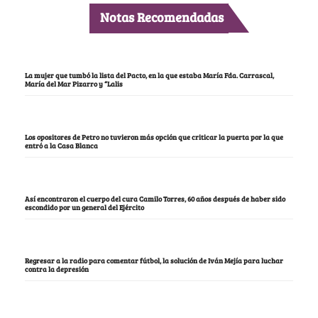
Notas Recomendadas
La mujer que tumbó la lista del Pacto, en la que estaba María Fda. Carrascal,
María del Mar Pizarro y “Lalis
Los opositores de Petro no tuvieron más opción que criticar la puerta por la que
entró a la Casa Blanca
Así encontraron el cuerpo del cura Camilo Torres, 60 años después de haber sido
escondido por un general del Ejército
Regresar a la radio para comentar fútbol, la solución de Iván Mejía para luchar
contra la depresión