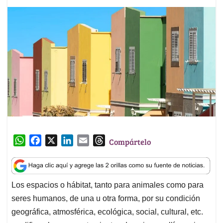
W
F
X
L
E
T
Compártelo
h
a
i
m
h
a
c
n
a
r
t
e
k
i
e
Los espacios o hábitat, tanto para animales como para
s
b
e
l
a
seres humanos, de una u otra forma, por su condición
A
o
d
d
p
o
I
s
geográfica, atmosférica, ecológica, social, cultural, etc.