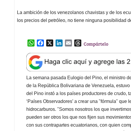
La ambición de los venezolanos chavistas y de los ecua
los precios del petróleo, no tiene ninguna posibilidad 
W
F
X
L
E
T
Compártelo
h
a
i
m
h
a
c
n
a
r
t
e
k
i
e
s
b
e
l
a
A
o
d
d
La semana pasada Eulogio del Pino, el ministro de 
p
o
I
s
de la República Bolivariana de Venezuela, estuvo 
p
k
n
del Pino instó a los países productores de crudo, t
‘Países Observadores’ a crear una "fórmula" que le 
hidrocarburos. "Somos nosotros los que invertimos
pueden ser otros los que nos fijen sus movimientos
con sus contrapartes ecuatorianos, con quien comp