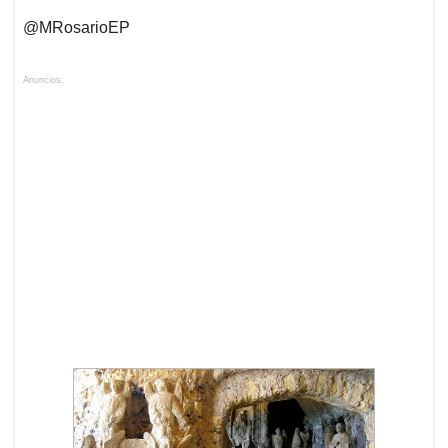
@MRosarioEP
Anuncios.