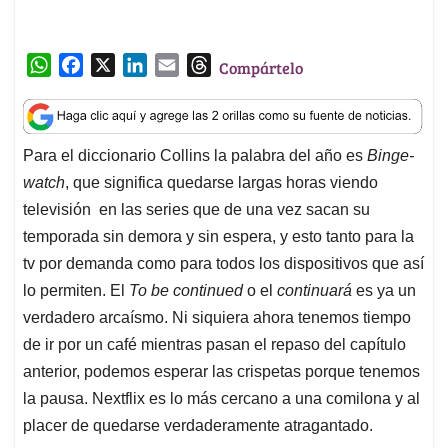
W
F
X
L
E
T
Compártelo
h
a
i
m
h
a
c
n
a
r
t
e
k
i
e
Para el diccionario Collins la palabra del año es
Binge-
s
b
e
l
a
watch
, que significa quedarse largas horas viendo
A
o
d
d
p
o
I
s
televisión en las series que de una vez sacan su
p
k
n
temporada sin demora y sin espera, y esto tanto para la
tv por demanda como para todos los dispositivos que así
lo permiten. El
To be continued
o el
continuará
es ya un
verdadero arcaísmo. Ni siquiera ahora tenemos tiempo
de ir por un café mientras pasan el repaso del capítulo
anterior, podemos esperar las crispetas porque tenemos
la pausa. Nextflix es lo más cercano a una comilona y al
placer de quedarse verdaderamente atragantado.