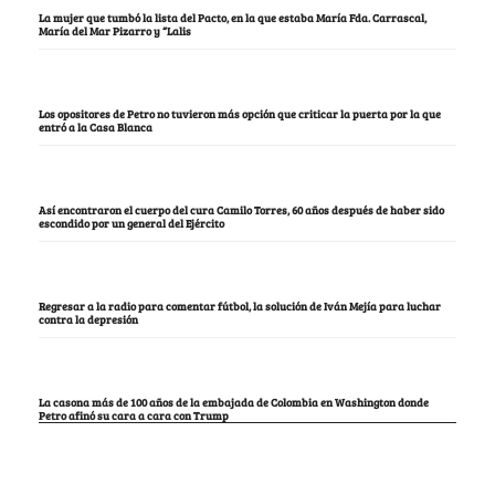
La mujer que tumbó la lista del Pacto, en la que estaba María Fda. Carrascal,
María del Mar Pizarro y “Lalis
Los opositores de Petro no tuvieron más opción que criticar la puerta por la que
entró a la Casa Blanca
Así encontraron el cuerpo del cura Camilo Torres, 60 años después de haber sido
escondido por un general del Ejército
Regresar a la radio para comentar fútbol, la solución de Iván Mejía para luchar
contra la depresión
La casona más de 100 años de la embajada de Colombia en Washington donde
Petro afinó su cara a cara con Trump