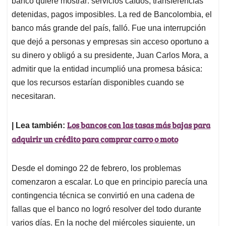
p
o
I
s
banco quiere mostrar: servicios caídos, transferencias
p
k
n
detenidas, pagos imposibles. La red de Bancolombia, el
banco más grande del país, falló. Fue una interrupción
que dejó a personas y empresas sin acceso oportuno a
su dinero y obligó a su presidente, Juan Carlos Mora, a
admitir que la entidad incumplió una promesa básica:
que los recursos estarían disponibles cuando se
necesitaran.
Los bancos con las tasas más bajas para
| Lea también:
adquirir un crédito para comprar carro o moto
Desde el domingo 22 de febrero, los problemas
comenzaron a escalar. Lo que en principio parecía una
contingencia técnica se convirtió en una cadena de
fallas que el banco no logró resolver del todo durante
varios días. En la noche del miércoles siguiente, un