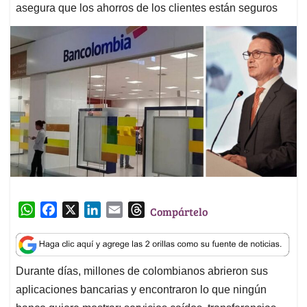
asegura que los ahorros de los clientes están seguros
W
F
X
L
E
T
Compártelo
h
a
i
m
h
a
c
n
a
r
t
e
k
i
e
Durante días, millones de colombianos abrieron sus
s
b
e
l
a
aplicaciones bancarias y encontraron lo que ningún
A
o
d
d