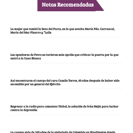
Notas Recomendadas
La mujer que tumbó la lista del Pacto, en la que estaba María Fda. Carrascal,
María del Mar Pizarro y “Lalis
Los opositores de Petro no tuvieron más opción que criticar la puerta por la que
entró a la Casa Blanca
Así encontraron el cuerpo del cura Camilo Torres, 60 años después de haber sido
escondido por un general del Ejército
Regresar a la radio para comentar fútbol, la solución de Iván Mejía para luchar
contra la depresión
La casona más de 100 años de la embajada de Colombia en Washington donde