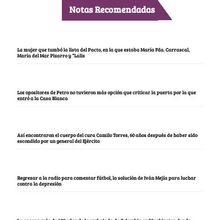
Notas Recomendadas
La mujer que tumbó la lista del Pacto, en la que estaba María Fda. Carrascal,
María del Mar Pizarro y “Lalis
Los opositores de Petro no tuvieron más opción que criticar la puerta por la que
entró a la Casa Blanca
Así encontraron el cuerpo del cura Camilo Torres, 60 años después de haber sido
escondido por un general del Ejército
Regresar a la radio para comentar fútbol, la solución de Iván Mejía para luchar
contra la depresión