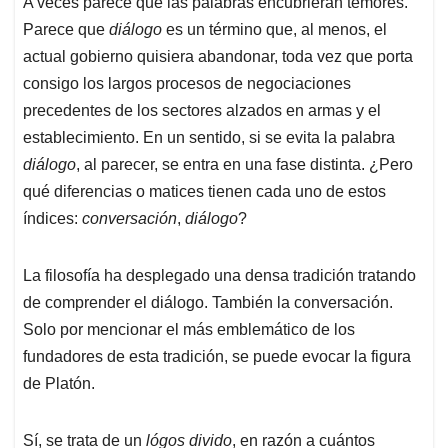
A veces parece que las palabras encubrieran temores.
s
b
e
l
a
Parece que
diálogo
es un término que, al menos, el
A
o
d
d
p
o
I
s
actual gobierno quisiera abandonar, toda vez que porta
p
k
n
consigo los largos procesos de negociaciones
precedentes de los sectores alzados en armas y el
establecimiento. En un sentido, si se evita la palabra
diálogo
, al parecer, se entra en una fase distinta. ¿Pero
qué diferencias o matices tienen cada uno de estos
índices:
conversación
,
diálogo
?
La filosofía ha desplegado una densa tradición tratando
de comprender el diálogo. También la conversación.
Solo por mencionar el más emblemático de los
fundadores de esta tradición, se puede evocar la figura
de Platón.
Sí, se trata de un
lógos divido
, en razón a cuántos