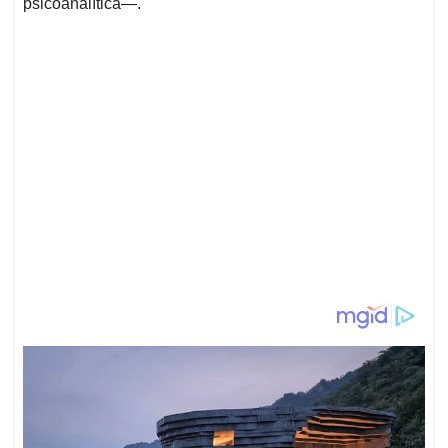
psicoanalítica—.