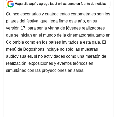
a
c
n
a
r
t
e
k
i
e
Quince escenarios y cuatrocientos cortometrajes son los
s
b
e
l
a
pilares del festival que llega firme este año, en su
A
o
d
d
p
o
I
s
versión 17, para ser la vitrina de jóvenes realizadores
p
k
n
que se inician en el mundo de la cinematografía tanto en
Colombia como en los países invitados a esta gala. El
menú de Bogoshorts incluye no solo las muestras
audiovisuales, si no actividades como una maratón de
realización, exposiciones y eventos teóricos en
simultáneo con las proyecciones en salas.