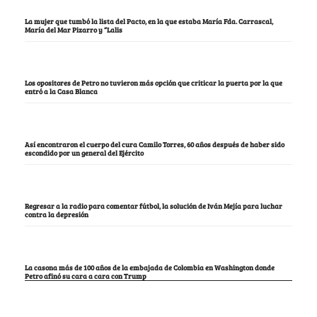
La mujer que tumbó la lista del Pacto, en la que estaba María Fda. Carrascal,
María del Mar Pizarro y “Lalis
Los opositores de Petro no tuvieron más opción que criticar la puerta por la que
entró a la Casa Blanca
Así encontraron el cuerpo del cura Camilo Torres, 60 años después de haber sido
escondido por un general del Ejército
Regresar a la radio para comentar fútbol, la solución de Iván Mejía para luchar
contra la depresión
La casona más de 100 años de la embajada de Colombia en Washington donde
Petro afinó su cara a cara con Trump