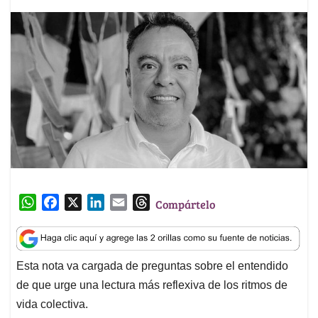
W
F
X
L
E
T
Compártelo
h
a
i
m
h
a
c
n
a
r
t
e
k
i
e
Esta nota va cargada de preguntas sobre el entendido
s
b
e
l
a
de que urge una lectura más reflexiva de los ritmos de
A
o
d
d
p
o
I
s
vida colectiva.