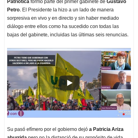
p
k
n
Patriótica
formó parte del primer gabinete de
Gustavo
Petro
. El Presidente la hizo a un lado de manera
sorpresiva en vivo y en directo y sin haber mediado
diálogo entre ellos como ha sucedido con todas las
bajas del gabinete, incluidas las últimas seis renuncias.
Su pasó efímero por el gobierno dejó
a Patricia Ariza
aburrida
pero no la distanció de su propósito de vida