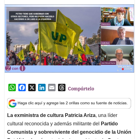
W
F
X
L
E
T
Compártelo
h
a
i
m
h
a
c
n
a
r
t
e
k
i
e
La exministra de cultura Patricia Ariza
, una líder
s
b
e
l
a
cultural reconocida y además militante del
Partido
A
o
d
d
p
o
I
s
Comunista y sobreviviente del genocidio de la Unión