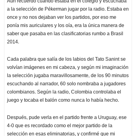
Aún recuerdo cuando estaba en el colegio y escuchaba
s
b
e
l
a
a la selección de Pékerman jugar por la radio. Estaba en
A
o
d
d
p
o
I
s
once y no nos dejaban ver los partidos, por eso me
p
k
n
ponía mis auriculares y los oía, era la única manera de
saber que pasaba en las clasificatorias rumbo a Brasil
2014.
Cada palabra que salía de los labios del Tato Sanint se
volvían imágenes en mi cabeza, y según mi imaginación
la selección jugaba maravillosamente, de los 90 minutos
escuchando al narrador, 60 solo nombraba a jugadores
colombianos. Según la radio, Colombia controlaba el
juego y tocaba el balón como nunca lo había hecho.
Después, pude verla en el partido frente a Uruguay, ese
4-0 que es recordado como el mejor partido de la
selección en esas eliminatorias, y confirmé que mi