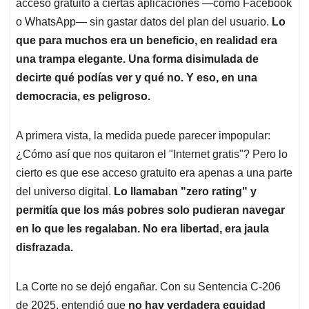
p
k
n
acceso gratuito a ciertas aplicaciones —como Facebook
o WhatsApp— sin gastar datos del plan del usuario.
Lo
que para muchos era un beneficio, en realidad era
una trampa elegante. Una forma disimulada de
decirte qué podías ver y qué no. Y eso, en una
democracia, es peligroso.
A primera vista, la medida puede parecer impopular:
¿Cómo así que nos quitaron el "Internet gratis"? Pero lo
cierto es que ese acceso gratuito era apenas a una parte
del universo digital.
Lo llamaban "zero rating" y
permitía que los más pobres solo pudieran navegar
en lo que les regalaban. No era libertad, era jaula
disfrazada.
La Corte no se dejó engañar. Con su Sentencia C-206
de 2025, entendió que
no hay verdadera equidad