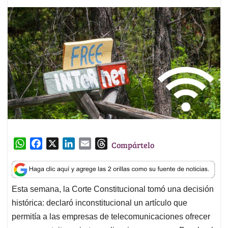
W
F
X
L
E
T
Compártelo
h
a
i
m
h
a
c
n
a
r
t
e
k
i
e
Esta semana, la Corte Constitucional tomó una decisión
s
b
e
l
a
histórica: declaró inconstitucional un artículo que
A
o
d
d
p
o
I
s
permitía a las empresas de telecomunicaciones ofrecer