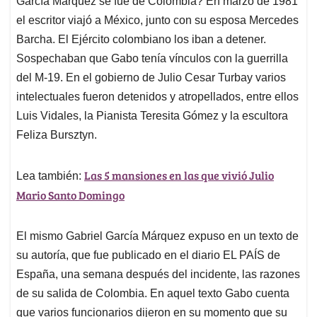
p
o
I
s
García Márquez se fue de Colombia? En marzo de 1981
p
k
n
el escritor viajó a México, junto con su esposa Mercedes
Barcha. El Ejército colombiano los iban a detener.
Sospechaban que Gabo tenía vínculos con la guerrilla
del M-19. En el gobierno de Julio Cesar Turbay varios
intelectuales fueron detenidos y atropellados, entre ellos
Luis Vidales, la Pianista Teresita Gómez y la escultora
Feliza Bursztyn.
Las 5 mansiones en las que vivió Julio
Lea también:
Mario Santo Domingo
El mismo Gabriel García Márquez expuso en un texto de
su autoría, que fue publicado en el diario EL PAÍS de
España, una semana después del incidente, las razones
de su salida de Colombia. En aquel texto Gabo cuenta
que varios funcionarios dijeron en su momento que su