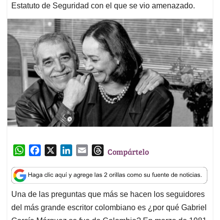
Estatuto de Seguridad con el que se vio amenazado.
W
F
X
L
E
T
Compártelo
h
a
i
m
h
a
c
n
a
r
t
e
k
i
e
Una de las preguntas que más se hacen los seguidores
s
b
e
l
a
del más grande escritor colombiano es ¿por qué Gabriel
A
o
d
d