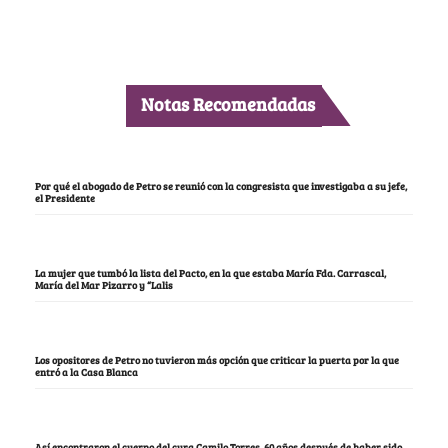
Notas Recomendadas
Por qué el abogado de Petro se reunió con la congresista que investigaba a su jefe,
el Presidente
La mujer que tumbó la lista del Pacto, en la que estaba María Fda. Carrascal,
María del Mar Pizarro y “Lalis
Los opositores de Petro no tuvieron más opción que criticar la puerta por la que
entró a la Casa Blanca
Así encontraron el cuerpo del cura Camilo Torres, 60 años después de haber sido