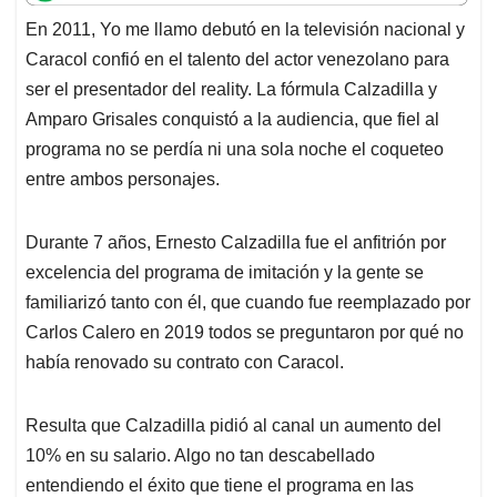
t
e
k
i
e
En 2011, Yo me llamo debutó en la televisión nacional y
s
b
e
l
a
Caracol confió en el talento del actor venezolano para
A
o
d
d
p
o
I
s
ser el presentador del reality. La fórmula Calzadilla y
p
k
n
Amparo Grisales conquistó a la audiencia, que fiel al
programa no se perdía ni una sola noche el coqueteo
entre ambos personajes.
Durante 7 años, Ernesto Calzadilla fue el anfitrión por
excelencia del programa de imitación y la gente se
familiarizó tanto con él, que cuando fue reemplazado por
Carlos Calero en 2019 todos se preguntaron por qué no
había renovado su contrato con Caracol.
Resulta que Calzadilla pidió al canal un aumento del
10% en su salario. Algo no tan descabellado
entendiendo el éxito que tiene el programa en las