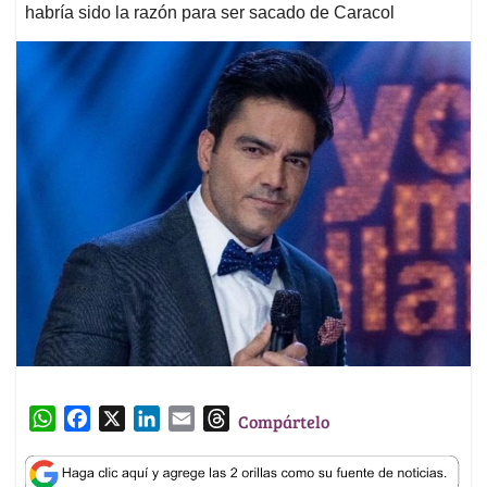
habría sido la razón para ser sacado de Caracol
W
F
X
L
E
T
Compártelo
h
a
i
m
h
a
c
n
a
r