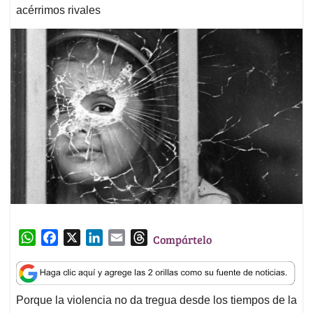
acérrimos rivales
W
F
X
L
E
T
Compártelo
h
a
i
m
h
a
c
n
a
r
t
e
k
i
e
Porque la violencia no da tregua desde los tiempos de la
s
b
e
l
a