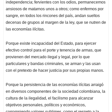
independencia; fervientes con los odios, permanecemos
A
o
d
d
p
o
I
s
ansiosos de matarnos unos a otros; como enfermos por
p
k
n
sangre, en todos los rincones del país, andan sueltos
decenas de grupos al margen de la ley, que se nutren de
las economías ilícitas.
Porque existe incapacidad del Estado, para ejercer
efectivo control para el porte y tenencia de armas, que
provienen del mercado ilegal y legal, por lo que
particulares y bandas criminales, se arman y las usan
con el pretexto de hacer justicia por sus propias manos.
Porque la persistencia de las economías ilícitas arraigó
en diversos componentes de la sociedad colombiana, la
cultura de la ilegalidad, el facilismo para alcanzar
objetivos personales, políticos y económicos,
corrompiendo valores sublimes, como el respeto a la