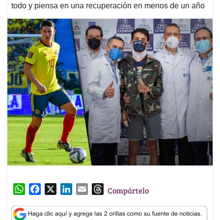
todo y piensa en una recuperación en menos de un año
W
F
X
L
E
T
Compártelo
h
a
i
m
h
a
c
n
a
r