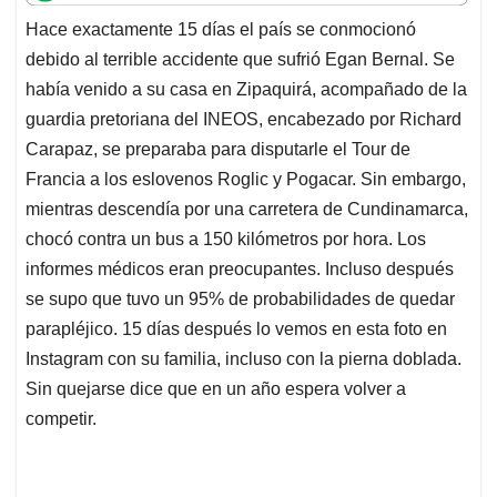
t
e
k
i
e
Hace exactamente 15 días el país se conmocionó
s
b
e
l
a
debido al terrible accidente que sufrió Egan Bernal. Se
A
o
d
d
p
o
I
s
había venido a su casa en Zipaquirá, acompañado de la
p
k
n
guardia pretoriana del INEOS, encabezado por Richard
Carapaz, se preparaba para disputarle el Tour de
Francia a los eslovenos Roglic y Pogacar. Sin embargo,
mientras descendía por una carretera de Cundinamarca,
chocó contra un bus a 150 kilómetros por hora. Los
informes médicos eran preocupantes. Incluso después
se supo que tuvo un 95% de probabilidades de quedar
parapléjico. 15 días después lo vemos en esta foto en
Instagram con su familia, incluso con la pierna doblada.
Sin quejarse dice que en un año espera volver a
competir.