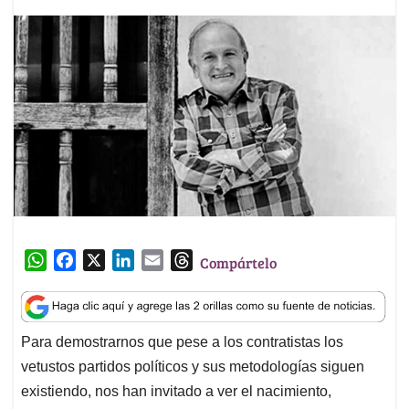
W
F
X
L
E
T
Compártelo
h
a
i
m
h
a
c
n
a
r
t
e
k
i
e
Para demostrarnos que pese a los contratistas los
s
b
e
l
a
vetustos partidos políticos y sus metodologías siguen
A
o
d
d
p
o
I
s
existiendo, nos han invitado a ver el nacimiento,