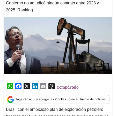
Gobierno no adjudicó ningún contrato entre 2023 y
2025. Ranking
W
F
X
L
E
T
Compártelo
h
a
i
m
h
a
c
n
a
r
t
e
k
i
e
Brasil con el ambicioso plan de exploración petrolero
s
b
e
l
a