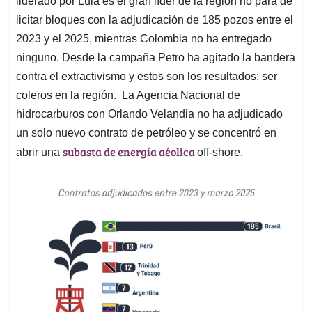
liderado por Lula es el gran líder de la región no para de
A
o
d
d
p
o
I
s
licitar bloques con la adjudicación de 185 pozos entre el
p
k
n
2023 y el 2025, mientras Colombia no ha entregado
ninguno. Desde la campaña Petro ha agitado la bandera
contra el extractivismo y estos son los resultados: ser
coleros en la región. La Agencia Nacional de
hidrocarburos con Orlando Velandia no ha adjudicado
un solo nuevo contrato de petróleo y se concentró en
subasta de energía aéolica
abrir una
off-shore.