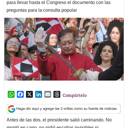
para llevar hasta el Congreso el documento con las
preguntas para la consulta popular
W
F
X
L
E
T
Compártelo
h
a
i
m
h
a
c
n
a
r
t
e
k
i
e
Antes de las dos, el presidente salió caminando. No
s
b
e
l
a
montó en carro, no pidió escoltas invisibles ni