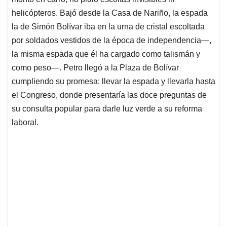
A
o
d
d
p
o
I
s
helicópteros. Bajó desde la Casa de Nariño, la espada
p
k
n
la de Simón Bolívar iba en la urna de cristal escoltada
por soldados vestidos de la época de independencia—,
la misma espada que él ha cargado como talismán y
como peso—. Petro llegó a la Plaza de Bolívar
cumpliendo su promesa: llevar la espada y llevarla hasta
el Congreso, donde presentaría las doce preguntas de
su consulta popular para darle luz verde a su reforma
laboral.