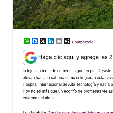
W
F
X
L
E
T
Compártelo
h
a
i
m
h
a
c
n
a
r
t
e
k
i
e
s
b
e
l
a
A
o
d
d
lo lejos, la mole de cemento sigue en pie. Resis
p
o
I
s
elevan hacia la sabana como si fingieran estar vivo
p
k
n
Hospital Internacional de Alta Tecnología y hacía
Hoy no es más que un eco frío de promesas viejas:
enferma del alma.
Los dos pesados penalistas que no pu
Lea también: