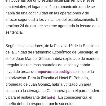
en Coveñas por un presunto incumplimiento de leyes
A
o
d
d
p
o
I
s
ambientales, el lugar emitió un comunicado donde se
p
k
n
habla de una continuidad en las operaciones y de
ofrecer seguridad a los visitantes del establecimiento. El
próximo 24 de octubre se tiene agendada la lectura de la
sentencia.
Según los acusadores, de la Fiscalía 16 de la Seccional
de la Unidad de Patrimonio Económico de Sincelejo, el
señor Juan Manuel Gómez habría explotado de manera
irregular los recursos naturales de la zona y habría
importancia ecológica
invadido áreas de
sin tener la
autorización. Para la Fiscalía el Hotel El Poblado,
propiedad de Juan Gómez, habría utilizado un área
cercana a la ciénaga La Caimanera para el parqueadero
hotel
y para el restaurante del
. En consecuencia, el
dueño debería responder por lo sucedido.