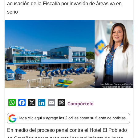
acusación de la Fiscalía por invasión de áreas va en
serio
W
F
X
L
E
T
Compártelo
h
a
i
m
h
a
c
n
a
r
t
e
k
i
e
En medio del proceso penal contra el Hotel El Poblado
s
b
e
l
a