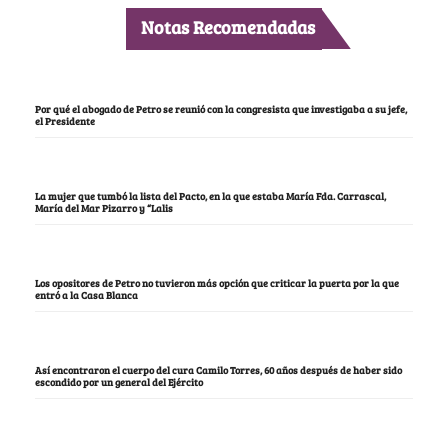
Notas Recomendadas
Por qué el abogado de Petro se reunió con la congresista que investigaba a su jefe,
el Presidente
La mujer que tumbó la lista del Pacto, en la que estaba María Fda. Carrascal,
María del Mar Pizarro y “Lalis
Los opositores de Petro no tuvieron más opción que criticar la puerta por la que
entró a la Casa Blanca
Así encontraron el cuerpo del cura Camilo Torres, 60 años después de haber sido
escondido por un general del Ejército