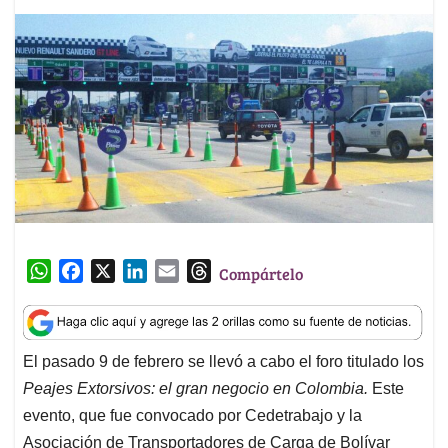
W
F
X
L
E
T
Compártelo
h
a
i
m
h
a
c
n
a
r
t
e
k
i
e
El pasado 9 de febrero se llevó a cabo el foro titulado los
s
b
e
l
a
Peajes Extorsivos: el gran negocio en Colombia.
Este
A
o
d
d
p
o
I
s
evento, que fue convocado por Cedetrabajo y la
p
k
n
Asociación de Transportadores de Carga de Bolívar