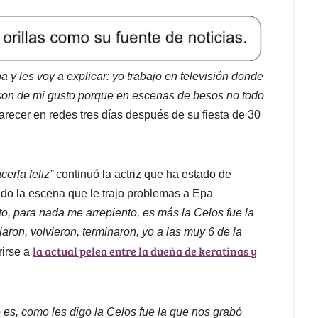
erla feliz”
continuó la actriz que ha estado de
ado la escena que le trajo problemas a Epa
o, para nada me arrepiento, es más la Celos fue la
jaron, volvieron, terminaron, yo a las muy 6 de la
la actual pelea entre la dueña de keratinas y
rirse a
o es, como les digo la Celos fue la que nos grabó
 a mí me siguen gustando los hombres hasta el
te el amor de otra manera o en otra persona, no le
ste momento me gusten las mujeres por haber besado
 tema la actriz para aclarar su orientación sexual y
dores.