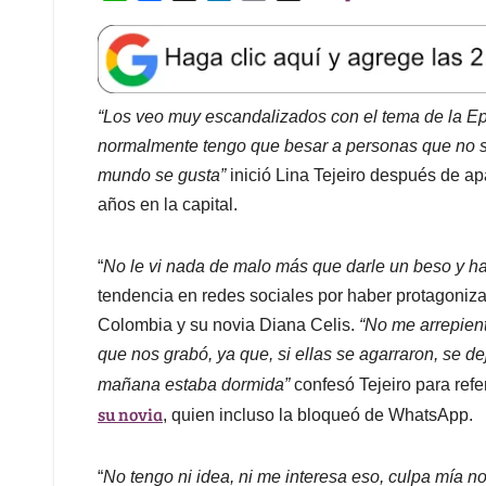
“
No le vi nada de malo más que darle un beso y hac
tendencia en redes sociales por haber protagoniz
Colombia y su novia Diana Celis.
“No me arrepient
que nos grabó, ya que, si ellas se agarraron, se de
mañana estaba dormida”
confesó Tejeiro para refe
su novia
, quien incluso la bloqueó de WhatsApp.
“
No tengo ni idea, ni me interesa eso, culpa mía n
entonces ya que ellas solucionen sus diferencias,
momento, no sé si el día de mañana se me manifies
veo nada de malo, pero no quiere decir que en e
a una amiga que fue a mi cumpleaños”
finalizó el
hasta, entre risas, tildar de
morrongos
a sus segui