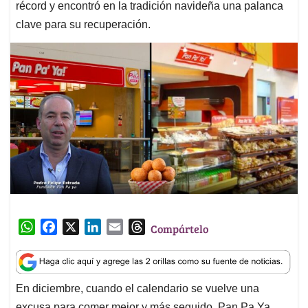
récord y encontró en la tradición navideña una palanca
clave para su recuperación.
W
F
X
L
E
T
Compártelo
h
a
i
m
h
a
c
n
a
r
t
e
k
i
e
En diciembre, cuando el calendario se vuelve una
s
b
e
l
a
excusa para comer mejor y más seguido, Pan Pa Ya