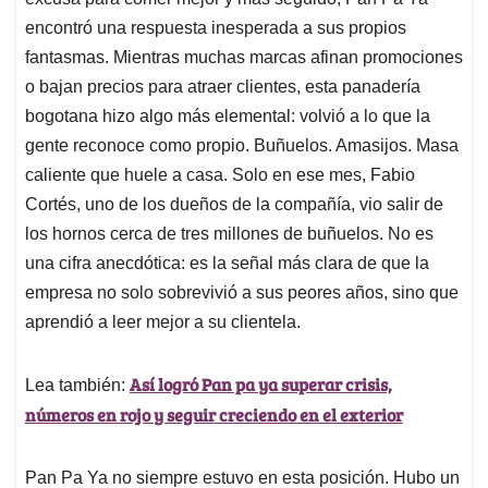
A
o
d
d
p
o
I
s
encontró una respuesta inesperada a sus propios
p
k
n
fantasmas. Mientras muchas marcas afinan promociones
o bajan precios para atraer clientes, esta panadería
bogotana hizo algo más elemental: volvió a lo que la
gente reconoce como propio. Buñuelos. Amasijos. Masa
caliente que huele a casa. Solo en ese mes, Fabio
Cortés, uno de los dueños de la compañía, vio salir de
los hornos cerca de tres millones de buñuelos. No es
una cifra anecdótica: es la señal más clara de que la
empresa no solo sobrevivió a sus peores años, sino que
aprendió a leer mejor a su clientela.
Así logró Pan pa ya superar crisis,
Lea también:
números en rojo y seguir creciendo en el exterior
Pan Pa Ya no siempre estuvo en esta posición. Hubo un