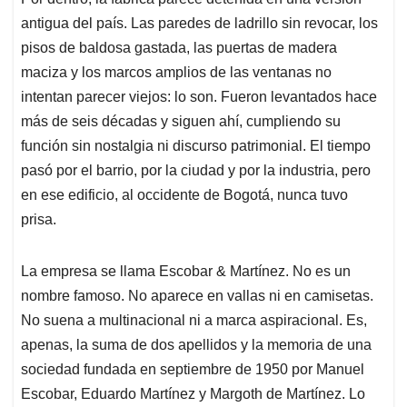
s
b
e
l
a
antigua del país. Las paredes de ladrillo sin revocar, los
A
o
d
d
p
o
I
s
pisos de baldosa gastada, las puertas de madera
p
k
n
maciza y los marcos amplios de las ventanas no
intentan parecer viejos: lo son. Fueron levantados hace
más de seis décadas y siguen ahí, cumpliendo su
función sin nostalgia ni discurso patrimonial. El tiempo
pasó por el barrio, por la ciudad y por la industria, pero
en ese edificio, al occidente de Bogotá, nunca tuvo
prisa.
La empresa se llama Escobar & Martínez. No es un
nombre famoso. No aparece en vallas ni en camisetas.
No suena a multinacional ni a marca aspiracional. Es,
apenas, la suma de dos apellidos y la memoria de una
sociedad fundada en septiembre de 1950 por Manuel
Escobar, Eduardo Martínez y Margoth de Martínez. Lo