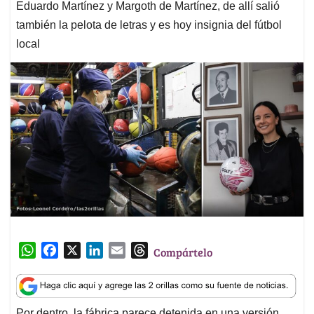
Eduardo Martínez y Margoth de Martínez, de allí salió
también la pelota de letras y es hoy insignia del fútbol
local
W
F
X
L
E
T
Compártelo
h
a
i
m
h
a
c
n
a
r
t
e
k
i
e
Por dentro, la fábrica parece detenida en una versión