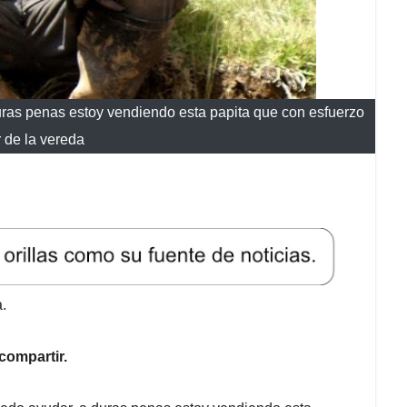
 duras penas estoy vendiendo esta papita que con esfuerzo
r de la vereda
.
compartir.