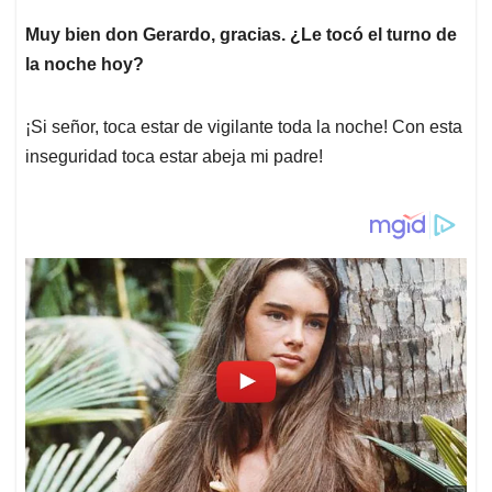
A
o
d
d
p
o
I
s
Muy bien don Gerardo, gracias. ¿Le tocó el turno de
p
k
n
la noche hoy?
¡Si señor, toca estar de vigilante toda la noche! Con esta
inseguridad toca estar abeja mi padre!