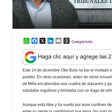
W
F
X
L
E
T
Compártelo
h
a
i
m
h
a
c
n
a
r
t
e
k
i
e
s
b
e
l
a
A
o
d
d
Este 14 de diciembre Otto Bula no fue el invitado 
p
o
I
s
pueblo. En otras ocasiones, antes de verse envuel
p
k
n
de Milla encabezaba una cuadra de alazanes y gal
saludaba orgulloso y brindaba con un trago de wh
Aunque está libre y ha vuelto por esos confines 
entre su gente la credibilidad que tenía. No solo