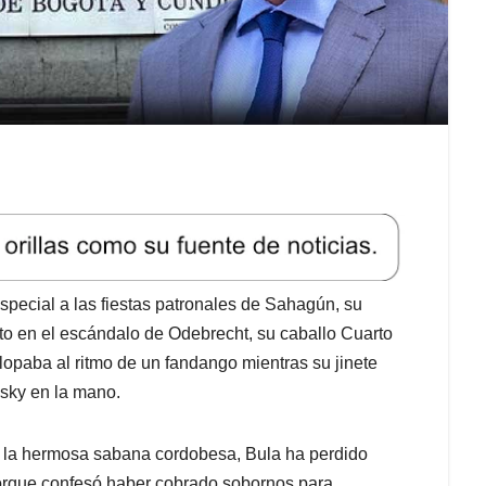
especial a las fiestas patronales de Sahagún, su
to en el escándalo de Odebrecht, su caballo Cuarto
opaba al ritmo de un fandango mientras su jinete
isky en la mano.
de la hermosa sabana cordobesa, Bula ha perdido
 porque confesó haber cobrado sobornos para