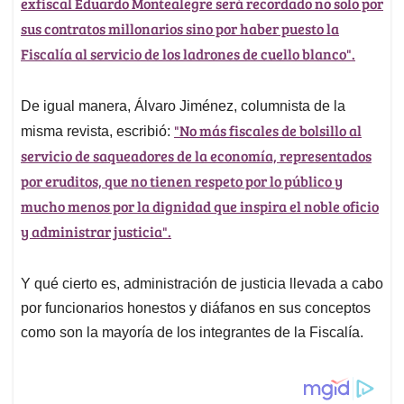
exfiscal Eduardo Montealegre será recordado no solo por
A
o
d
d
p
o
I
s
sus contratos millonarios sino por haber puesto la
p
k
n
Fiscalía al servicio de los ladrones de cuello blanco".
De igual manera, Álvaro Jiménez, columnista de la
"No más fiscales de bolsillo al
misma revista, escribió:
servicio de saqueadores de la economía, representados
por eruditos, que no tienen respeto por lo público y
mucho menos por la dignidad que inspira el noble oficio
y administrar justicia".
Y qué cierto es, administración de justicia llevada a cabo
por funcionarios honestos y diáfanos en sus conceptos
como son la mayoría de los integrantes de la Fiscalía.