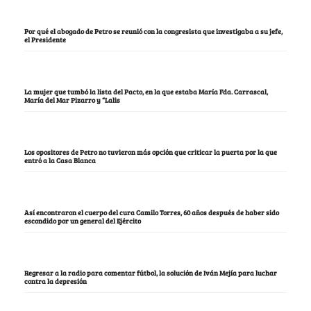
Por qué el abogado de Petro se reunió con la congresista que investigaba a su jefe,
el Presidente
La mujer que tumbó la lista del Pacto, en la que estaba María Fda. Carrascal,
María del Mar Pizarro y “Lalis
Los opositores de Petro no tuvieron más opción que criticar la puerta por la que
entró a la Casa Blanca
Así encontraron el cuerpo del cura Camilo Torres, 60 años después de haber sido
escondido por un general del Ejército
Regresar a la radio para comentar fútbol, la solución de Iván Mejía para luchar
contra la depresión