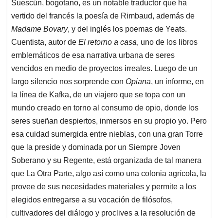
Suescún, bogotano, es un notable traductor que ha
s
b
e
l
a
vertido del francés la poesía de Rimbaud, además de
A
o
d
d
p
o
I
s
Madame Bovary
, y del inglés los poemas de Yeats.
p
k
n
Cuentista, autor de
El retorno a casa
, uno de los libros
emblemáticos de esa narrativa urbana de seres
vencidos en medio de proyectos irreales. Luego de un
largo silencio nos sorprende con
Opiana
, un informe, en
la línea de Kafka, de un viajero que se topa con un
mundo creado en torno al consumo de opio, donde los
seres sueñan despiertos, inmersos en su propio yo. Pero
esa cuidad sumergida entre nieblas, con una gran Torre
que la preside y dominada por un Siempre Joven
Soberano y su Regente, está organizada de tal manera
que La Otra Parte, algo así como una colonia agrícola, la
provee de sus necesidades materiales y permite a los
elegidos entregarse a su vocación de filósofos,
cultivadores del diálogo y proclives a la resolución de