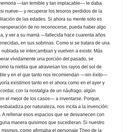
emoria —tan temible y tan implacable— le daba
si nueve— y recuperar los tesoros perdidos de la
ciliación de las edades. Si ahora su mente solo es
 desesperación de no reconocerse, pueda haber algo
ida, y ver a su mamá —fallecida hace cuarenta años
necidas, en sus sobrinas. Como si se tratara de una
 nublada se intercambian y vuelven a existir. Más
perar vívidamente una porción del pasado, se
omo la niebla que atraviesan los rayos del sol de
ible y en el que tanto nos recomiendan —sin éxito—
oría existimos tanto en el ahora como en el ayer y
rdar, con la nostalgia de un náufrago, algún
en el mejor de los casos— a inventarse. Porque,
esbaladiza por naturaleza, nos incita a la invención:
. A rellenar esos espacios que se desvanecen con
lguna manera quisimos que sucedieran. Si nuestro
s mismos, como afirmaba el personaje Theo de la