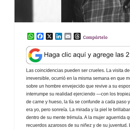
W
F
X
L
E
T
Compártelo
h
a
i
m
h
a
c
n
a
r
t
e
k
i
e
s
b
e
l
a
A
o
d
d
Las coincidencias pueden ser crueles. La visita de
p
o
I
s
irreversible, ocurrió en la misma semana en que me
p
k
n
sobre un hombre envejecido que revive a su esposa 
interrumpe su realidad ejerciendo —con los tropiezo
de carne y hueso, la tía se confunde a cada paso 
era yo, pero sonreía. La mirada y la piel le brill
dentro de su mente trémula. A la mujer aguerrida 
recuerdos azarosos de su niñez y de su juventud. 