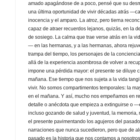
amado apagándose de a poco, pensé que su desm
una última oportunidad de vivir décadas atrás —ca
inocencia y el amparo. La atroz, pero tierna recon
capaz de atraer recuerdos lejanos, quizás, en la
de sosiego. La calma que trae verse atrás en la v
— en las hermanas, y a las hermanas, ahora rejuve
trampa del tiempo, los personajes de la conciencia
allá de la experiencia asombrosa de volver a recu
impone una pérdida mayor: el presente se diluye c
mañana. Ese tiempo que nos sujeta a la vida tang
vivir. No somos compartimentos temporales: la may
en el mañana. Y así, mucho nos empeñamos en reco
detalle o anécdota que empieza a extinguirse o —
incluso gozando de salud y juventud, la memoria, r
el presente pavimentando los agujeros del pasado
narraciones que nunca sucedieron, pero que de a
pasado es la historia que nos contamos a nosotro