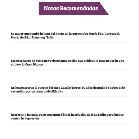
Notas Recomendadas
La mujer que tumbó la lista del Pacto, en la que estaba María Fda. Carrascal,
María del Mar Pizarro y “Lalis
Los opositores de Petro no tuvieron más opción que criticar la puerta por la que
entró a la Casa Blanca
Así encontraron el cuerpo del cura Camilo Torres, 60 años después de haber sido
escondido por un general del Ejército
Regresar a la radio para comentar fútbol, la solución de Iván Mejía para luchar
contra la depresión