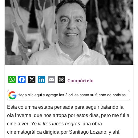
W
F
X
L
E
T
Compártelo
h
a
i
m
h
a
c
n
a
r
t
e
k
i
e
Esta columna estaba pensada para seguir tratando la
s
b
e
l
a
ola invernal que nos arropa por estos días, pero me fui a
A
o
d
d
p
o
I
s
cine a ver:
Yo vi tres luces negras
, una obra
p
k
n
cinematográfica dirigida por Santiago Lozano; y ahí,