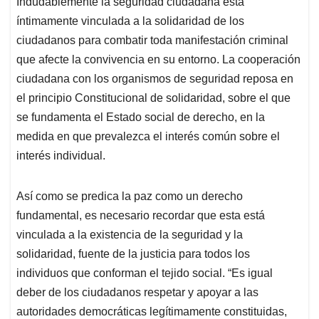
Indudablemente la seguridad ciudadana está
s
b
e
l
a
íntimamente vinculada a la solidaridad de los
A
o
d
d
p
o
I
s
ciudadanos para combatir toda manifestación criminal
p
k
n
que afecte la convivencia en su entorno. La cooperación
ciudadana con los organismos de seguridad reposa en
el principio Constitucional de solidaridad, sobre el que
se fundamenta el Estado social de derecho, en la
medida en que prevalezca el interés común sobre el
interés individual.
Así como se predica la paz como un derecho
fundamental, es necesario recordar que esta está
vinculada a la existencia de la seguridad y la
solidaridad, fuente de la justicia para todos los
individuos que conforman el tejido social. “Es igual
deber de los ciudadanos respetar y apoyar a las
autoridades democráticas legítimamente constituidas,