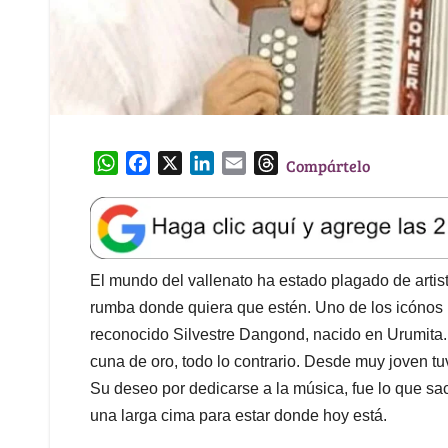
W
F
X
L
E
T
Compártelo
h
a
i
m
h
a
c
n
a
r
t
e
k
i
e
s
b
e
l
a
A
o
d
d
El mundo del vallenato ha estado plagado de artis
p
o
I
s
rumba donde quiera que estén. Uno de los icónos 
p
k
n
reconocido Silvestre Dangond, nacido en Urumita.
cuna de oro, todo lo contrario. Desde muy joven tuv
Su deseo por dedicarse a la música, fue lo que sac
una larga cima para estar donde hoy está.