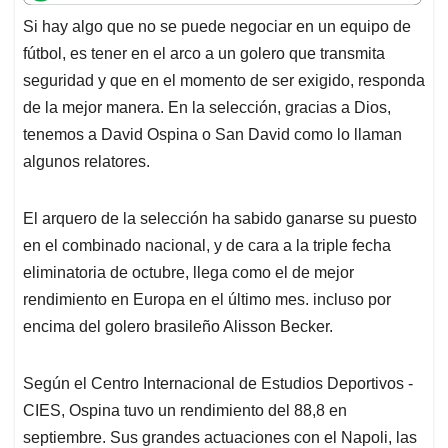
t
e
k
i
e
Si hay algo que no se puede negociar en un equipo de
s
b
e
l
a
fútbol, es tener en el arco a un golero que transmita
A
o
d
d
p
o
I
s
seguridad y que en el momento de ser exigido, responda
p
k
n
de la mejor manera. En la selección, gracias a Dios,
tenemos a David Ospina o San David como lo llaman
algunos relatores.
El arquero de la selección ha sabido ganarse su puesto
en el combinado nacional, y de cara a la triple fecha
eliminatoria de octubre, llega como el de mejor
rendimiento en Europa en el último mes. incluso por
encima del golero brasileño Alisson Becker.
Según el Centro Internacional de Estudios Deportivos -
CIES, Ospina tuvo un rendimiento del 88,8 en
septiembre. Sus grandes actuaciones con el Napoli, las