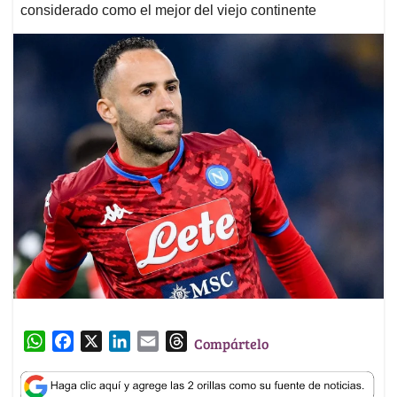
considerado como el mejor del viejo continente
W
F
X
L
E
T
Compártelo
h
a
i
m
h
a
c
n
a
r