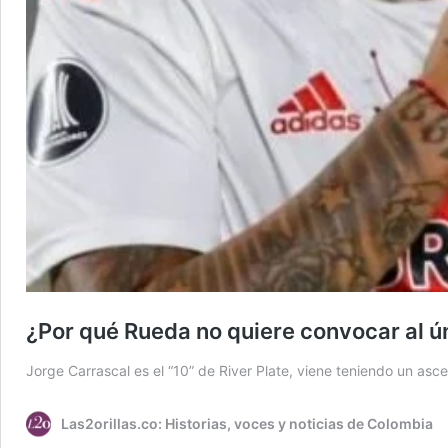
¿Por qué Rueda no quiere convocar al 
Jorge Carrascal es el “10” de River Plate, viene teniendo un asc
Las2orillas.co: Historias, voces y noticias de Colombia