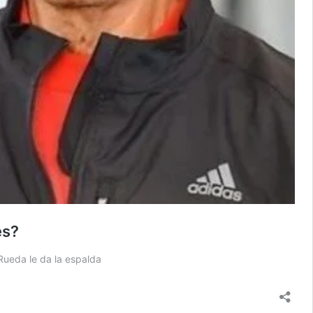
es?
 Rueda le da la espalda