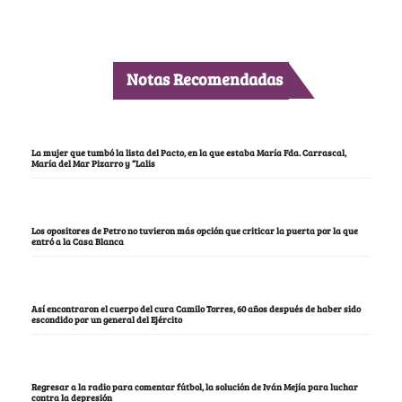
Notas Recomendadas
La mujer que tumbó la lista del Pacto, en la que estaba María Fda. Carrascal,
María del Mar Pizarro y “Lalis
Los opositores de Petro no tuvieron más opción que criticar la puerta por la que
entró a la Casa Blanca
Así encontraron el cuerpo del cura Camilo Torres, 60 años después de haber sido
escondido por un general del Ejército
Regresar a la radio para comentar fútbol, la solución de Iván Mejía para luchar
contra la depresión