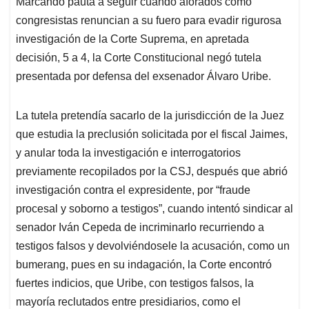
Marcando pauta a seguir cuando aforados como
s
b
e
l
a
congresistas renuncian a su fuero para evadir rigurosa
A
o
d
d
p
o
I
s
investigación de la Corte Suprema, en apretada
p
k
n
decisión, 5 a 4, la Corte Constitucional negó tutela
presentada por defensa del exsenador Álvaro Uribe.
La tutela pretendía sacarlo de la jurisdicción de la Juez
que estudia la preclusión solicitada por el fiscal Jaimes,
y anular toda la investigación e interrogatorios
previamente recopilados por la CSJ, después que abrió
investigación contra el expresidente, por “fraude
procesal y soborno a testigos”, cuando intentó sindicar al
senador Iván Cepeda de incriminarlo recurriendo a
testigos falsos y devolviéndosele la acusación, como un
bumerang, pues en su indagación, la Corte encontró
fuertes indicios, que Uribe, con testigos falsos, la
mayoría reclutados entre presidiarios, como el