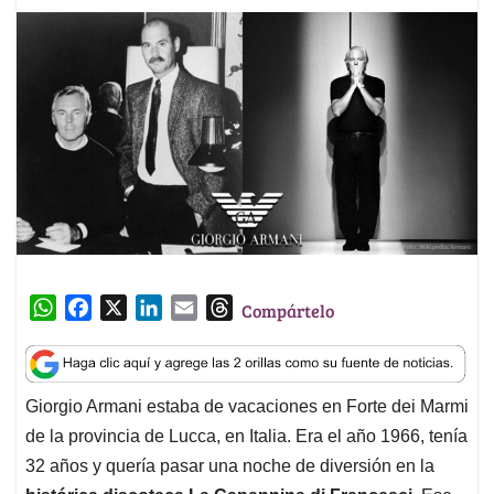
W
F
X
L
E
T
Compártelo
h
a
i
m
h
a
c
n
a
r
t
e
k
i
e
Giorgio Armani estaba de vacaciones en Forte dei Marmi
s
b
e
l
a
de la provincia de Lucca, en Italia. Era el año 1966, tenía
A
o
d
d
p
o
I
s
32 años y quería pasar una noche de diversión en la
p
k
n