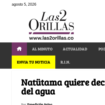
agosto 5, 2026
AL MINUTO
ACTUALIDAD
PO
ENVIA TU NOTICIA
R.I.N.
Natütama quiere deci
del agua
Por
Expedición Avina