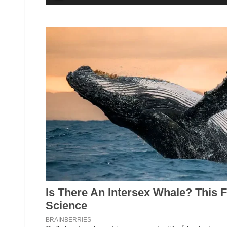
de
audio