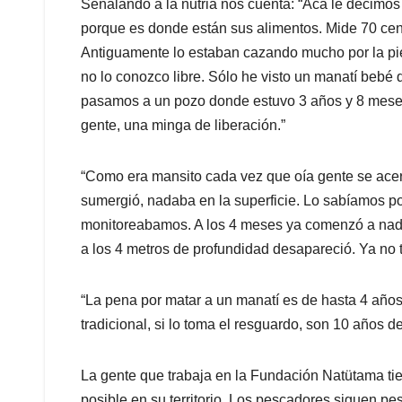
Señalando a la nutria nos cuenta: “Acá le decimos 
porque es donde están sus alimentos. Mide 70 cent
Antiguamente lo estaban cazando mucho por la piel.
no lo conozco libre. Sólo he visto un manatí bebé 
pasamos a un pozo donde estuvo 3 años y 8 meses
gente, una minga de liberación.”
“Como era mansito cada vez que oía gente se acer
sumergió, nadaba en la superficie. Lo sabíamos po
monitoreabamos. A los 4 meses ya comenzó a nada
a los 4 metros de profundidad desapareció. Ya no 
“La pena por matar a un manatí es de hasta 4 años d
tradicional, si lo toma el resguardo, son 10 años de
La gente que trabaja en la Fundación Natütama ti
posible en su territorio. Los pescadores siguen p