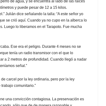
perro de agua, y se encuentra al lado de las raíces
ímetros y puede pesar de 12 a 15 kilos.
” Julián dice señalando la talla: “A este señor yo
que se crió aquí. Cuando ya no cupo en la alberca lo
. Luego lo liberamos en el Tarapoto. Fue mucha
caba. Ese era el peligro. Durante 4 meses no se
rque tenía un radio transmisor con el que lo
r a 2 metros de profundidad. Cuando llegó a nadar
teníamos señal.”
e carcel por la ley ordinaria, pero por la ley
 trabajo comunitario.”
ene una convicción contagiosa. La preservación es
escando, sólo que de de manera razonable y