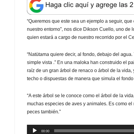
t
e
k
i
e
s
b
e
l
a
A
o
d
d
“Queremos que este sea un ejemplo a seguir, que d
p
o
I
s
nuestro entorno”, nos dice Dikson Cuello, uno de l
p
k
n
quien estará a cargo de nuestro recorrido por el 
“Natütama quiere decir, al fondo, debajo del agua.
simple vista .” En una maloka han construido el pa
raíz de un gran árbol de renaco o árbol de la vida, 
techo o dispuestas de manera que simula el fondo d
“A este árbol se le conoce como el árbol de la vid
muchas especies de aves y animales. Es como el
peces también.”
Reproductor
00:00