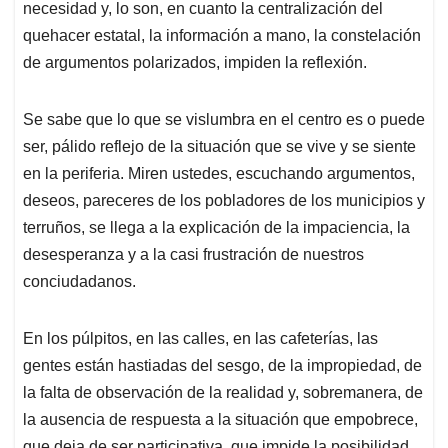
necesidad y, lo son, en cuanto la centralización del
A
o
d
d
p
o
I
s
quehacer estatal, la información a mano, la constelación
p
k
n
de argumentos polarizados, impiden la reflexión.
Se sabe que lo que se vislumbra en el centro es o puede
ser, pálido reflejo de la situación que se vive y se siente
en la periferia. Miren ustedes, escuchando argumentos,
deseos, pareceres de los pobladores de los municipios y
terruños, se llega a la explicación de la impaciencia, la
desesperanza y a la casi frustración de nuestros
conciudadanos.
En los púlpitos, en las calles, en las cafeterías, las
gentes están hastiadas del sesgo, de la impropiedad, de
la falta de observación de la realidad y, sobremanera, de
la ausencia de respuesta a la situación que empobrece,
que deja de ser participativa, que impide la posibilidad