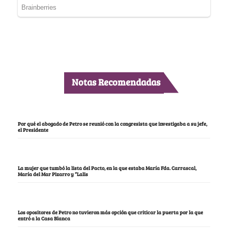
Notas Recomendadas
Por qué el abogado de Petro se reunió con la congresista que investigaba a su jefe,
el Presidente
La mujer que tumbó la lista del Pacto, en la que estaba María Fda. Carrascal,
María del Mar Pizarro y “Lalis
Los opositores de Petro no tuvieron más opción que criticar la puerta por la que
entró a la Casa Blanca