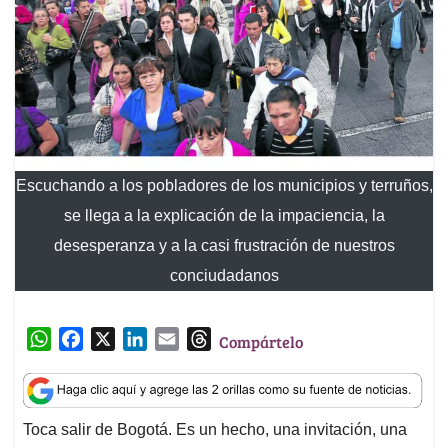
Escuchando a los pobladores de los municipios y terruños,
se llega a la explicación de la impaciencia, la
desesperanza y a la casi frustración de nuestros
conciudadanos
W
F
X
L
E
T
Compártelo
h
a
i
m
h
a
c
n
a
r
t
e
k
i
e
Toca salir de Bogotá. Es un hecho, una invitación, una
s
b
e
l
a