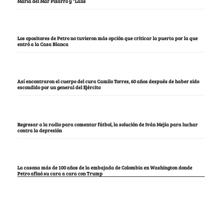
María del Mar Pizarro y “Lalis
Los opositores de Petro no tuvieron más opción que criticar la puerta por la que
entró a la Casa Blanca
Así encontraron el cuerpo del cura Camilo Torres, 60 años después de haber sido
escondido por un general del Ejército
Regresar a la radio para comentar fútbol, la solución de Iván Mejía para luchar
contra la depresión
La casona más de 100 años de la embajada de Colombia en Washington donde
Petro afinó su cara a cara con Trump