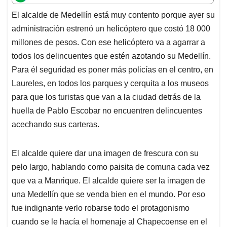
t
e
k
i
e
El alcalde de Medellín está muy contento porque ayer su
s
b
e
l
a
administración estrenó un helicóptero que costó 18 000
A
o
d
d
p
o
I
s
millones de pesos. Con ese helicóptero va a agarrar a
p
k
n
todos los delincuentes que estén azotando su Medellín.
Para él seguridad es poner más policías en el centro, en
Laureles, en todos los parques y cerquita a los museos
para que los turistas que van a la ciudad detrás de la
huella de Pablo Escobar no encuentren delincuentes
acechando sus carteras.
El alcalde quiere dar una imagen de frescura con su
pelo largo, hablando como paisita de comuna cada vez
que va a Manrique. El alcalde quiere ser la imagen de
una Medellín que se venda bien en el mundo. Por eso
fue indignante verlo robarse todo el protagonismo
cuando se le hacía el homenaje al Chapecoense en el