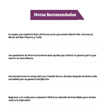
Notas Recomendadas
La mujer que tumbó la lista del Pacto, en la que estaba María Fda. Carrascal,
María del Mar Pizarro y “Lalis
Los opositores de Petro no tuvieron más opción que criticar la puerta por la que
entró a la Casa Blanca
Así encontraron el cuerpo del cura Camilo Torres, 60 años después de haber sido
escondido por un general del Ejército
Regresar a la radio para comentar fútbol, la solución de Iván Mejía para luchar
contra la depresión