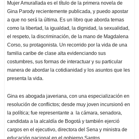
Mujer Amurallada es el título de la primera novela de
s
b
e
l
a
Gina Parody recientemente publicada, y puedo apostar
A
o
d
d
p
o
I
s
a que no será la última. Es un libro que aborda temas
p
k
n
como la libertad, la igualdad, la dignidad, la sexualidad,
el respeto, la discriminación, de la mano de Magdalena
Corso, su protagonista. Un recorrido por la vida de una
familia caribe de clase alta evidenciando sus
costumbres, sus formas de interactuar y su particular
manera de abordar la cotidianidad y los asuntos que les
presenta la vida.
Gina es abogada javeriana, con una especialización en
resolución de conflictos; desde muy joven incursionó en
la política; fue representante a la cámara, senadora,
candidata a la alcaldía de Bogotá y también ejerció
cargos en el ejecutivo, directora del Sena y ministra de
educación nacional en el gobierno Santos.