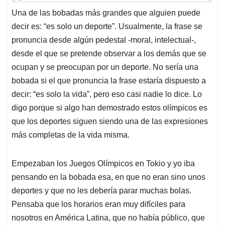
t
e
k
i
e
Una de las bobadas más grandes que alguien puede
s
b
e
l
a
decir es: “es solo un deporte”. Usualmente, la frase se
A
o
d
d
p
o
I
s
pronuncia desde algún pedestal -moral, intelectual-,
p
k
n
desde el que se pretende observar a los demás que se
ocupan y se preocupan por un deporte. No sería una
bobada si el que pronuncia la frase estaría dispuesto a
decir: “es solo la vida”, pero eso casi nadie lo dice. Lo
digo porque si algo han demostrado estos olímpicos es
que los deportes siguen siendo una de las expresiones
más completas de la vida misma.
Empezaban los Juegos Olímpicos en Tokio y yo iba
pensando en la bobada esa, en que no eran sino unos
deportes y que no les debería parar muchas bolas.
Pensaba que los horarios eran muy difíciles para
nosotros en América Latina, que no había público, que