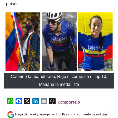
países
Caterine la abanderada, Rigo el coraje en el top 10,
Mariana la medallista
W
F
X
L
E
T
Compártelo
h
a
i
m
h
a
c
n
a
r